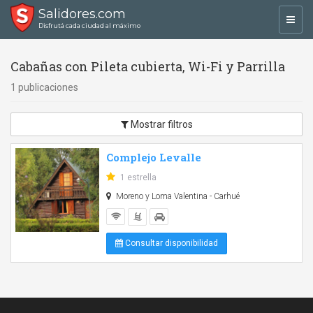
Salidores.com
Toggl
Disfrutá cada ciudad al máximo
navig
Cabañas con Pileta cubierta, Wi-Fi y Parrilla
1 publicaciones
Mostrar filtros
Complejo Levalle
1 estrella
Moreno y Loma Valentina - Carhué
Consultar disponibilidad