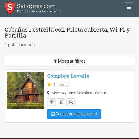
Salidores.com
Toggl
Disfrutá cada ciudad al máximo
navig
Cabañas 1 estrella con Pileta cubierta, Wi-Fi y
Parrilla
1 publicaciones
Mostrar filtros
Complejo Levalle
1 estrella
Moreno y Loma Valentina - Carhué
Consultar disponibilidad