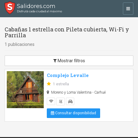
Salidores.com
Toggl
Disfrutá cada ciudad al máximo
navig
Cabañas 1 estrella con Pileta cubierta, Wi-Fi y
Parrilla
1 publicaciones
Mostrar filtros
Complejo Levalle
1 estrella
Moreno y Loma Valentina - Carhué
Consultar disponibilidad