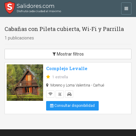
Salidores.com
Toggl
Disfrutá cada ciudad al máximo
navig
Cabañas con Pileta cubierta, Wi-Fi y Parrilla
1 publicaciones
Mostrar filtros
Complejo Levalle
1 estrella
Moreno y Loma Valentina - Carhué
Consultar disponibilidad