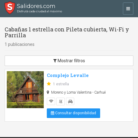
Salidores.com
Toggl
Disfrutá cada ciudad al máximo
navig
Cabañas 1 estrella con Pileta cubierta, Wi-Fi y
Parrilla
1 publicaciones
Mostrar filtros
Complejo Levalle
1 estrella
Moreno y Loma Valentina - Carhué
Consultar disponibilidad