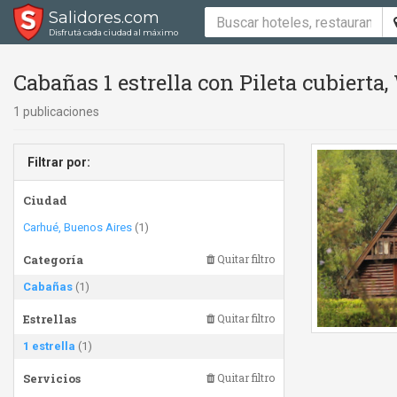
Salidores.com
Disfrutá cada ciudad al máximo
Cabañas 1 estrella con Pileta cubierta,
1 publicaciones
Filtrar por:
Ciudad
Carhué, Buenos Aires
(1)
Categoría
Quitar filtro
Cabañas
(1)
Estrellas
Quitar filtro
1 estrella
(1)
Servicios
Quitar filtro