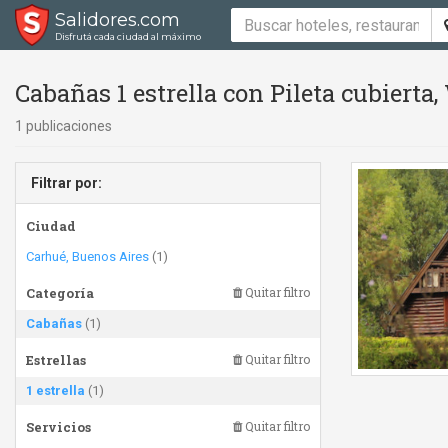
Salidores.com
Disfrutá cada ciudad al máximo
Cabañas 1 estrella con Pileta cubierta,
1 publicaciones
Filtrar por:
Ciudad
Carhué, Buenos Aires
(1)
Categoría
Quitar filtro
Cabañas
(1)
Estrellas
Quitar filtro
1 estrella
(1)
Servicios
Quitar filtro