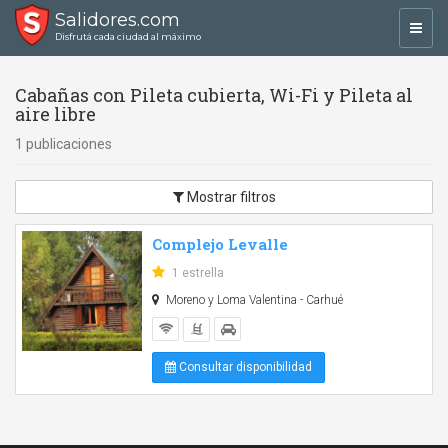
Salidores.com
Toggl
Disfrutá cada ciudad al máximo
navig
Cabañas con Pileta cubierta, Wi-Fi y Pileta al
aire libre
1 publicaciones
Mostrar filtros
Complejo Levalle
1 estrella
Moreno y Loma Valentina - Carhué
Consultar disponibilidad