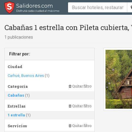
Salidores.com
Disfrutá cada ciudad al máximo
Cabañas 1 estrella con Pileta cubierta, 
1 publicaciones
Filtrar por:
Ciudad
Carhué, Buenos Aires
(1)
Categoría
Quitar filtro
Cabañas
(1)
Estrellas
Quitar filtro
1 estrella
(1)
Servicios
Quitar filtro