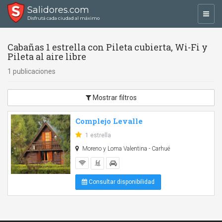
Salidores.com
Toggl
Disfrutá cada ciudad al máximo
navig
Cabañas 1 estrella con Pileta cubierta, Wi-Fi y
Pileta al aire libre
1 publicaciones
Mostrar filtros
Complejo Levalle
1 estrella
Moreno y Loma Valentina - Carhué
Consultar disponibilidad