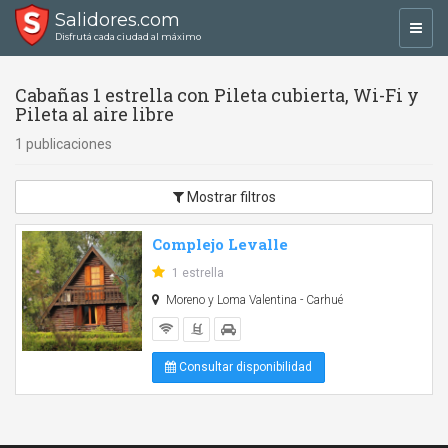
Salidores.com
Toggl
Disfrutá cada ciudad al máximo
navig
Cabañas 1 estrella con Pileta cubierta, Wi-Fi y
Pileta al aire libre
1 publicaciones
Mostrar filtros
Complejo Levalle
1 estrella
Moreno y Loma Valentina - Carhué
Consultar disponibilidad