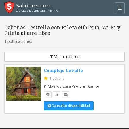
Salidores.com
Toggl
Disfrutá cada ciudad al máximo
navig
Cabañas 1 estrella con Pileta cubierta, Wi-Fi y
Pileta al aire libre
1 publicaciones
Mostrar filtros
Complejo Levalle
1 estrella
Moreno y Loma Valentina - Carhué
Consultar disponibilidad