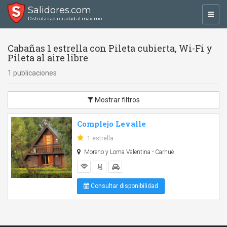
Salidores.com
Toggl
Disfrutá cada ciudad al máximo
navig
Cabañas 1 estrella con Pileta cubierta, Wi-Fi y
Pileta al aire libre
1 publicaciones
Mostrar filtros
Complejo Levalle
1 estrella
Moreno y Loma Valentina - Carhué
Consultar disponibilidad