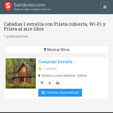
Salidores.com
Toggl
Disfrutá cada ciudad al máximo
navig
Cabañas 1 estrella con Pileta cubierta, Wi-Fi y
Pileta al aire libre
1 publicaciones
Mostrar filtros
Complejo Levalle
1 estrella
Moreno y Loma Valentina - Carhué
Consultar disponibilidad