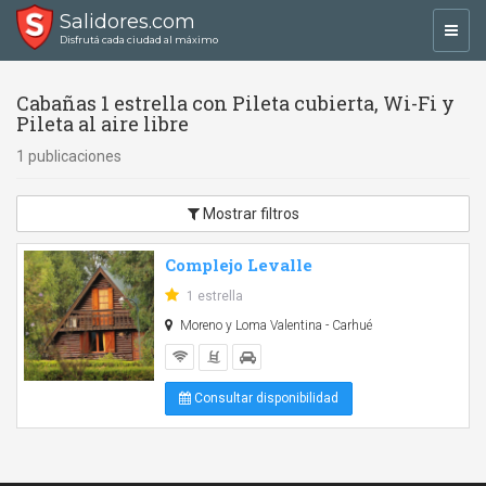
Salidores.com
Toggl
Disfrutá cada ciudad al máximo
navig
Cabañas 1 estrella con Pileta cubierta, Wi-Fi y
Pileta al aire libre
1 publicaciones
Mostrar filtros
Complejo Levalle
1 estrella
Moreno y Loma Valentina - Carhué
Consultar disponibilidad