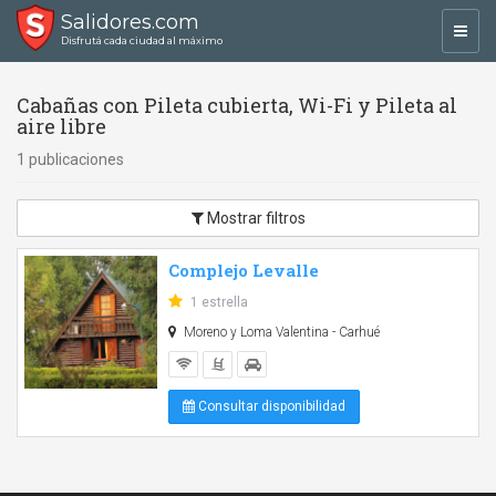
Salidores.com
Toggl
Disfrutá cada ciudad al máximo
navig
Cabañas con Pileta cubierta, Wi-Fi y Pileta al
aire libre
1 publicaciones
Mostrar filtros
Complejo Levalle
1 estrella
Moreno y Loma Valentina - Carhué
Consultar disponibilidad