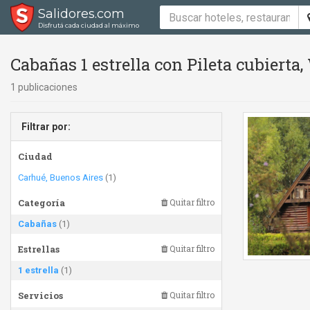
Salidores.com
Disfrutá cada ciudad al máximo
Cabañas 1 estrella con Pileta cubierta, 
1 publicaciones
Filtrar por:
Ciudad
Carhué, Buenos Aires
(1)
Categoría
Quitar filtro
Cabañas
(1)
Estrellas
Quitar filtro
1 estrella
(1)
Servicios
Quitar filtro