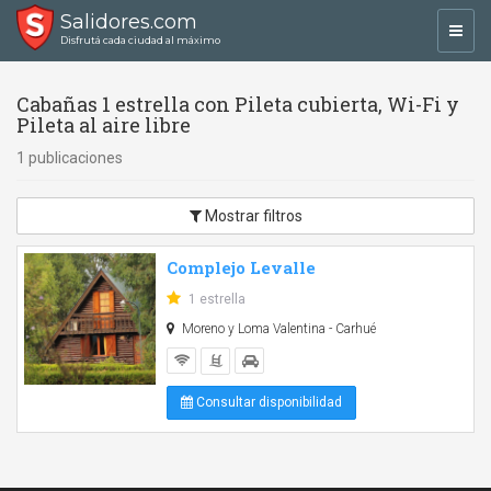
Salidores.com
Toggl
Disfrutá cada ciudad al máximo
navig
Cabañas 1 estrella con Pileta cubierta, Wi-Fi y
Pileta al aire libre
1 publicaciones
Mostrar filtros
Complejo Levalle
1 estrella
Moreno y Loma Valentina - Carhué
Consultar disponibilidad