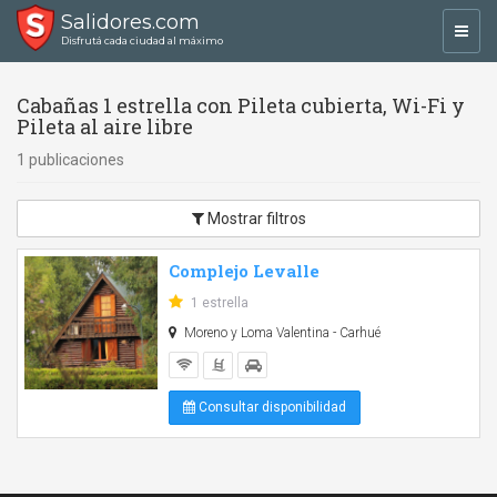
Salidores.com
Toggl
Disfrutá cada ciudad al máximo
navig
Cabañas 1 estrella con Pileta cubierta, Wi-Fi y
Pileta al aire libre
1 publicaciones
Mostrar filtros
Complejo Levalle
1 estrella
Moreno y Loma Valentina - Carhué
Consultar disponibilidad