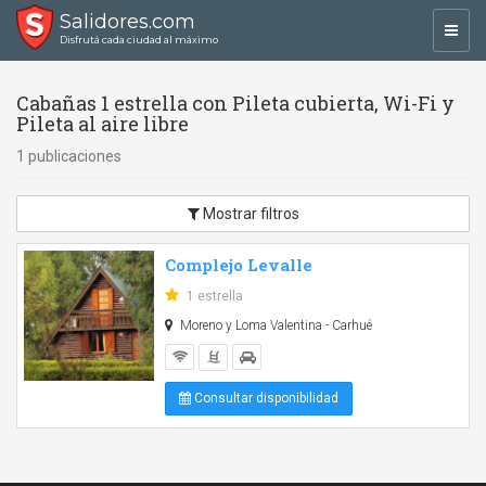
Salidores.com
Toggl
Disfrutá cada ciudad al máximo
navig
Cabañas 1 estrella con Pileta cubierta, Wi-Fi y
Pileta al aire libre
1 publicaciones
Mostrar filtros
Complejo Levalle
1 estrella
Moreno y Loma Valentina - Carhué
Consultar disponibilidad