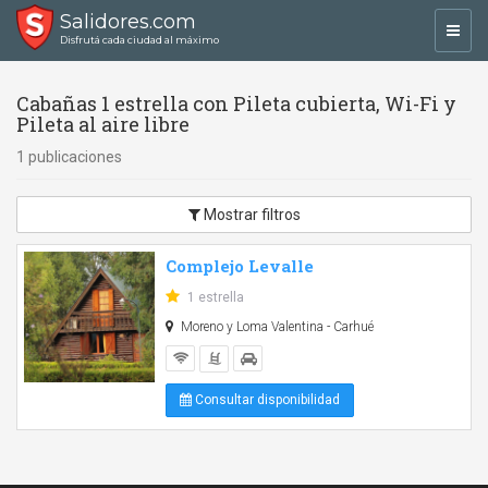
Salidores.com
Toggl
Disfrutá cada ciudad al máximo
navig
Cabañas 1 estrella con Pileta cubierta, Wi-Fi y
Pileta al aire libre
1 publicaciones
Mostrar filtros
Complejo Levalle
1 estrella
Moreno y Loma Valentina - Carhué
Consultar disponibilidad