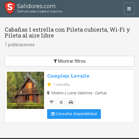
Salidores.com
Toggl
Disfrutá cada ciudad al máximo
navig
Cabañas 1 estrella con Pileta cubierta, Wi-Fi y
Pileta al aire libre
1 publicaciones
Mostrar filtros
Complejo Levalle
1 estrella
Moreno y Loma Valentina - Carhué
Consultar disponibilidad