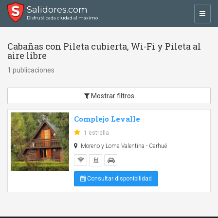
Salidores.com
Toggl
Disfrutá cada ciudad al máximo
navig
Cabañas con Pileta cubierta, Wi-Fi y Pileta al
aire libre
1 publicaciones
Mostrar filtros
Complejo Levalle
1 estrella
Moreno y Loma Valentina - Carhué
Consultar disponibilidad