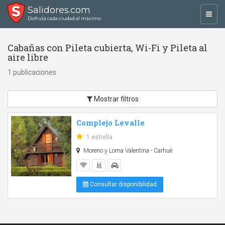
Salidores.com
Toggl
Disfrutá cada ciudad al máximo
navig
Cabañas con Pileta cubierta, Wi-Fi y Pileta al
aire libre
1 publicaciones
Mostrar filtros
Complejo Levalle
1 estrella
Moreno y Loma Valentina - Carhué
Consultar disponibilidad