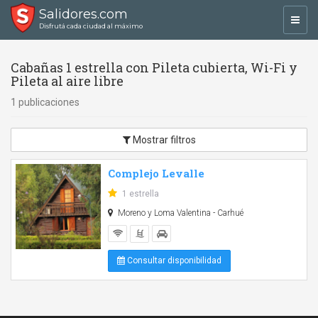
Salidores.com
Toggl
Disfrutá cada ciudad al máximo
navig
Cabañas 1 estrella con Pileta cubierta, Wi-Fi y
Pileta al aire libre
1 publicaciones
Mostrar filtros
Complejo Levalle
1 estrella
Moreno y Loma Valentina - Carhué
Consultar disponibilidad