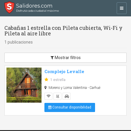
Salidores.com
Toggl
Disfrutá cada ciudad al máximo
navig
Cabañas 1 estrella con Pileta cubierta, Wi-Fi y
Pileta al aire libre
1 publicaciones
Mostrar filtros
Complejo Levalle
1 estrella
Moreno y Loma Valentina - Carhué
Consultar disponibilidad