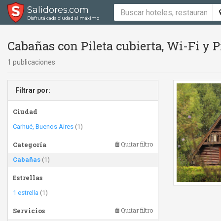
Salidores.com
Disfrutá cada ciudad al máximo
Cabañas con Pileta cubierta, Wi-Fi y Pil
1 publicaciones
Filtrar por:
Ciudad
Carhué, Buenos Aires
(1)
Categoría
Quitar filtro
Cabañas
(1)
Estrellas
1 estrella
(1)
Servicios
Quitar filtro