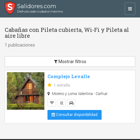
Salidores.com
Toggl
Disfrutá cada ciudad al máximo
navig
Cabañas con Pileta cubierta, Wi-Fi y Pileta al
aire libre
1 publicaciones
Mostrar filtros
Complejo Levalle
1 estrella
Moreno y Loma Valentina - Carhué
Consultar disponibilidad