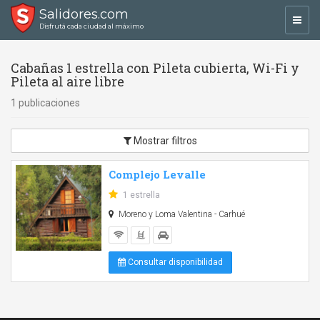
Salidores.com
Toggl
Disfrutá cada ciudad al máximo
navig
Cabañas 1 estrella con Pileta cubierta, Wi-Fi y
Pileta al aire libre
1 publicaciones
Mostrar filtros
Complejo Levalle
1 estrella
Moreno y Loma Valentina - Carhué
Consultar disponibilidad