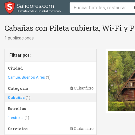
Salidores.com
Disfrutá cada ciudad al máximo
Cabañas con Pileta cubierta, Wi-Fi y Pil
1 publicaciones
Filtrar por:
Ciudad
Carhué, Buenos Aires
(1)
Categoría
Quitar filtro
Cabañas
(1)
Estrellas
1 estrella
(1)
Servicios
Quitar filtro