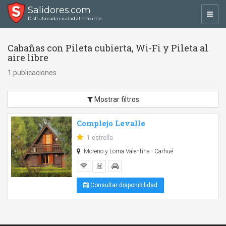
Salidores.com
Toggl
Disfrutá cada ciudad al máximo
navig
Cabañas con Pileta cubierta, Wi-Fi y Pileta al
aire libre
1 publicaciones
Mostrar filtros
Complejo Levalle
1 estrella
Moreno y Loma Valentina - Carhué
Consultar disponibilidad