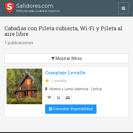
Salidores.com
Toggl
Disfrutá cada ciudad al máximo
navig
Cabañas con Pileta cubierta, Wi-Fi y Pileta al
aire libre
1 publicaciones
Mostrar filtros
Complejo Levalle
1 estrella
Moreno y Loma Valentina - Carhué
Consultar disponibilidad