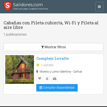
Salidores.com
Toggl
Disfrutá cada ciudad al máximo
navig
Cabañas con Pileta cubierta, Wi-Fi y Pileta al
aire libre
1 publicaciones
Mostrar filtros
Complejo Levalle
1 estrella
Moreno y Loma Valentina - Carhué
Consultar disponibilidad