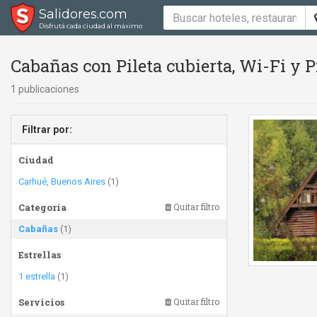
Salidores.com
Disfrutá cada ciudad al máximo
Cabañas con Pileta cubierta, Wi-Fi y Pil
1 publicaciones
Filtrar por:
Ciudad
Carhué, Buenos Aires
(1)
Categoría
Quitar filtro
Cabañas
(1)
Estrellas
1 estrella
(1)
Servicios
Quitar filtro