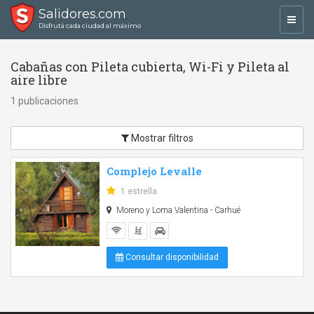
Salidores.com
Toggl
Disfrutá cada ciudad al máximo
navig
Cabañas con Pileta cubierta, Wi-Fi y Pileta al
aire libre
1 publicaciones
Mostrar filtros
Complejo Levalle
1 estrella
Moreno y Loma Valentina - Carhué
Consultar disponibilidad