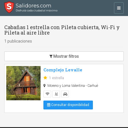
Salidores.com
Toggl
Disfrutá cada ciudad al máximo
navig
Cabañas 1 estrella con Pileta cubierta, Wi-Fi y
Pileta al aire libre
1 publicaciones
Mostrar filtros
Complejo Levalle
1 estrella
Moreno y Loma Valentina - Carhué
Consultar disponibilidad