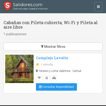
Salidores.com
Toggl
Disfrutá cada ciudad al máximo
navig
Cabañas con Pileta cubierta, Wi-Fi y Pileta al
aire libre
1 publicaciones
Mostrar filtros
Complejo Levalle
1 estrella
Moreno y Loma Valentina - Carhué
Consultar disponibilidad