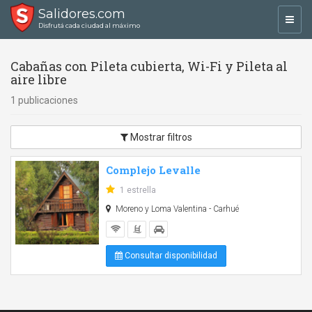
Salidores.com
Toggl
Disfrutá cada ciudad al máximo
navig
Cabañas con Pileta cubierta, Wi-Fi y Pileta al
aire libre
1 publicaciones
Mostrar filtros
Complejo Levalle
1 estrella
Moreno y Loma Valentina - Carhué
Consultar disponibilidad