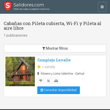
Salidores.com
Toggl
Disfrutá cada ciudad al máximo
navig
Cabañas con Pileta cubierta, Wi-Fi y Pileta al
aire libre
1 publicaciones
Mostrar filtros
Complejo Levalle
1 estrella
Moreno y Loma Valentina - Carhué
Consultar disponibilidad