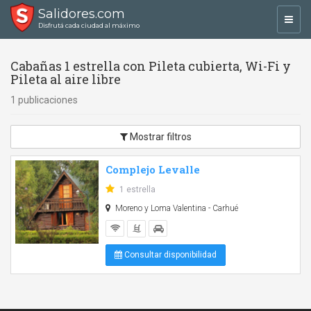
Salidores.com
Toggl
Disfrutá cada ciudad al máximo
navig
Cabañas 1 estrella con Pileta cubierta, Wi-Fi y
Pileta al aire libre
1 publicaciones
Mostrar filtros
Complejo Levalle
1 estrella
Moreno y Loma Valentina - Carhué
Consultar disponibilidad