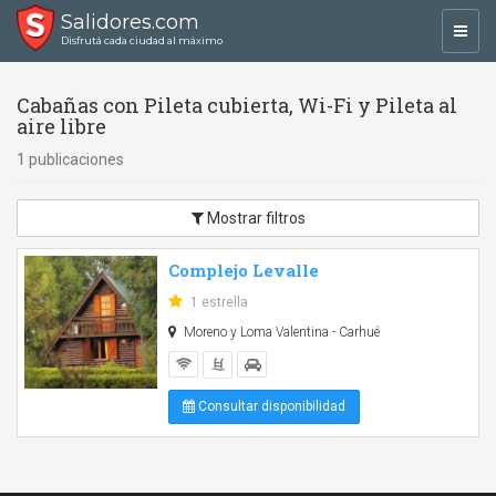
Salidores.com
Toggl
Disfrutá cada ciudad al máximo
navig
Cabañas con Pileta cubierta, Wi-Fi y Pileta al
aire libre
1 publicaciones
Mostrar filtros
Complejo Levalle
1 estrella
Moreno y Loma Valentina - Carhué
Consultar disponibilidad