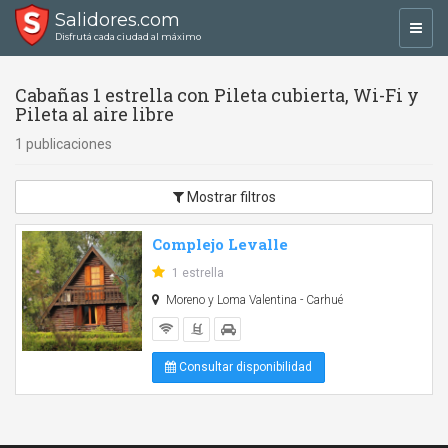
Salidores.com
Toggl
Disfrutá cada ciudad al máximo
navig
Cabañas 1 estrella con Pileta cubierta, Wi-Fi y
Pileta al aire libre
1 publicaciones
Mostrar filtros
Complejo Levalle
1 estrella
Moreno y Loma Valentina - Carhué
Consultar disponibilidad