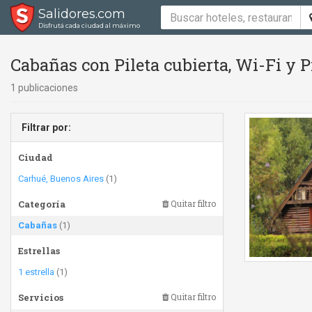
Salidores.com
Disfrutá cada ciudad al máximo
Cabañas con Pileta cubierta, Wi-Fi y Pil
1 publicaciones
Filtrar por:
Ciudad
Carhué, Buenos Aires
(1)
Categoría
Quitar filtro
Cabañas
(1)
Estrellas
1 estrella
(1)
Servicios
Quitar filtro