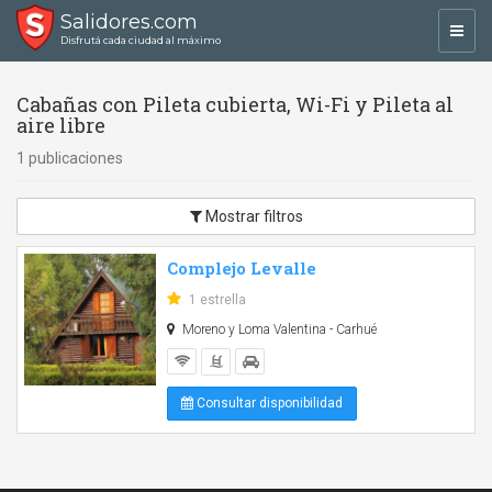
Salidores.com
Toggl
Disfrutá cada ciudad al máximo
navig
Cabañas con Pileta cubierta, Wi-Fi y Pileta al
aire libre
1 publicaciones
Mostrar filtros
Complejo Levalle
1 estrella
Moreno y Loma Valentina - Carhué
Consultar disponibilidad