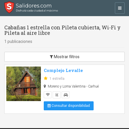
Salidores.com
Toggl
Disfrutá cada ciudad al máximo
navig
Cabañas 1 estrella con Pileta cubierta, Wi-Fi y
Pileta al aire libre
1 publicaciones
Mostrar filtros
Complejo Levalle
1 estrella
Moreno y Loma Valentina - Carhué
Consultar disponibilidad