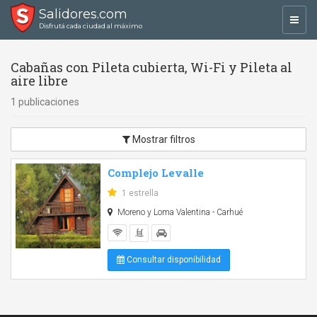
Salidores.com
Toggl
Disfrutá cada ciudad al máximo
navig
Cabañas con Pileta cubierta, Wi-Fi y Pileta al
aire libre
1 publicaciones
Mostrar filtros
Complejo Levalle
1 estrella
Moreno y Loma Valentina - Carhué
Consultar disponibilidad