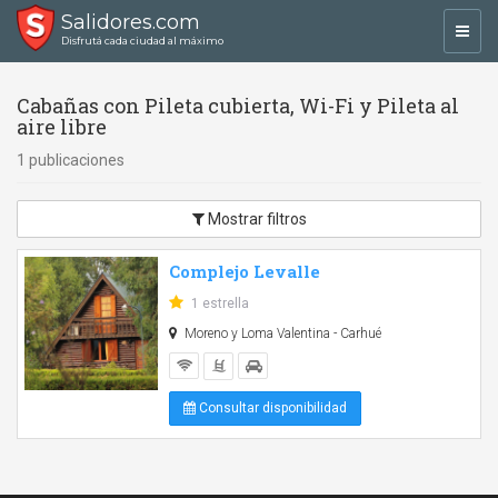
Salidores.com
Toggl
Disfrutá cada ciudad al máximo
navig
Cabañas con Pileta cubierta, Wi-Fi y Pileta al
aire libre
1 publicaciones
Mostrar filtros
Complejo Levalle
1 estrella
Moreno y Loma Valentina - Carhué
Consultar disponibilidad