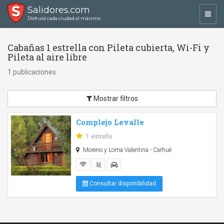
Salidores.com
Toggl
Disfrutá cada ciudad al máximo
navig
Cabañas 1 estrella con Pileta cubierta, Wi-Fi y
Pileta al aire libre
1 publicaciones
Mostrar filtros
Complejo Levalle
1 estrella
Moreno y Loma Valentina - Carhué
Consultar disponibilidad