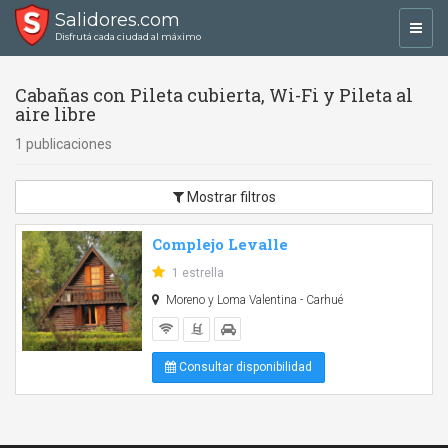
Salidores.com
Toggl
Disfrutá cada ciudad al máximo
navig
Cabañas con Pileta cubierta, Wi-Fi y Pileta al
aire libre
1 publicaciones
Mostrar filtros
Complejo Levalle
1 estrella
Moreno y Loma Valentina - Carhué
Consultar disponibilidad