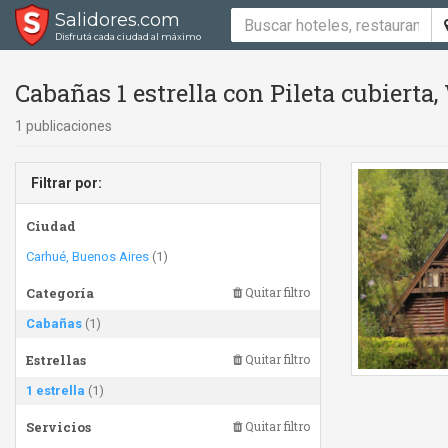
Salidores.com
Disfrutá cada ciudad al máximo
Cabañas 1 estrella con Pileta cubierta, 
1 publicaciones
Filtrar por:
Ciudad
Carhué, Buenos Aires
(1)
Categoría
Quitar filtro
Cabañas
(1)
Estrellas
Quitar filtro
1 estrella
(1)
Servicios
Quitar filtro